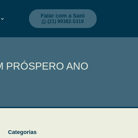
Falar com a Sani
(21) 99382-5319
UM PRÓSPERO ANO
Categorias