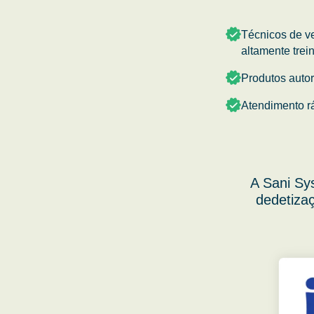
Técnicos de v
altamente trei
Produtos auto
Atendimento r
A Sani Sy
dedetizaç