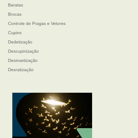
Baratas
Brocas
Controle de Pragas e Vetores
Cupins
Dedetização
Descupinização
Desinsetização
Desratização
Formigas
Mosquito Mist
Mosquitos
Percevejo de Cama
Pulgas e Carrapatos
Ratos
Sanitização