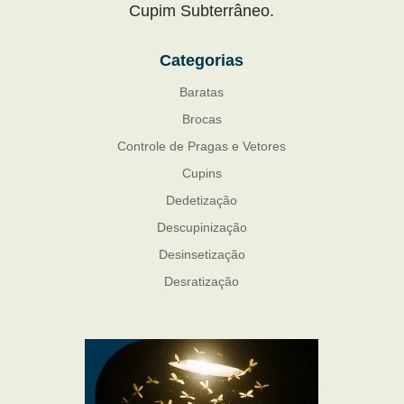
Cupim Subterrâneo.
Categorias
Baratas
Brocas
Controle de Pragas e Vetores
Cupins
Dedetização
Descupinização
Desinsetização
Desratização
Formigas
Mosquito Mist
Mosquitos
Percevejo de Cama