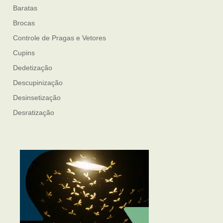
Baratas
Brocas
Controle de Pragas e Vetores
Cupins
Dedetização
Descupinização
Desinsetização
Desratização
Formigas
Mosquito Mist
Mosquitos
Percevejo de Cama
Pulgas e Carrapatos
Ratos
Sanitização