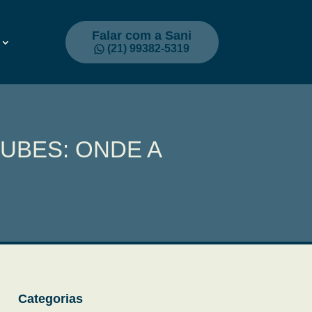
Falar com a Sani
(21) 99382-5319
UBES: ONDE A
Categorias