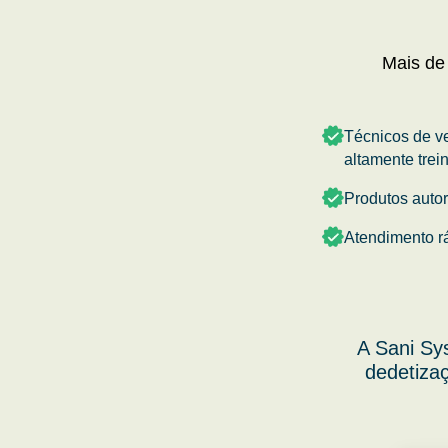
Mais de
Técnicos de v
altamente trei
Produtos auto
Atendimento r
A Sani Sy
dedetizaç