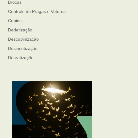
Brocas
Controle de Pragas e Vetores
Cupins
Dedetização
Descupinização
Desinsetização
Desratização
Formigas
Mosquito Mist
Mosquitos
Percevejo de Cama
Pulgas e Carrapatos
Ratos
Sanitização
Traças