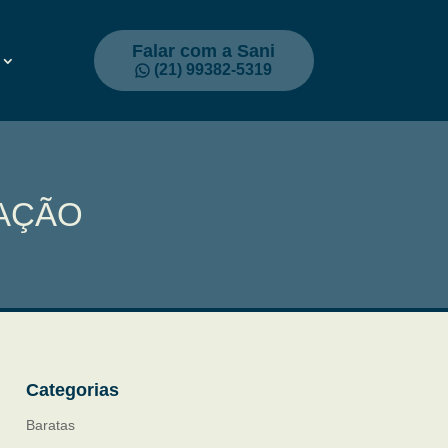
Falar com a Sani
(21) 99382-5319
ZAÇÃO
Categorias
Baratas