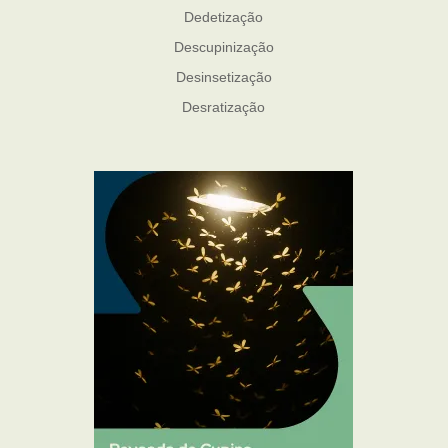
Dedetização
Descupinização
Desinsetização
Desratização
Formigas
Mosquito Mist
Mosquitos
Percevejo de Cama
Pulgas e Carrapatos
Ratos
Sanitização
Traças