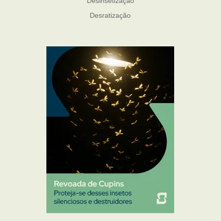
Desinsetização
Desratização
Formigas
Mosquito Mist
Mosquitos
Percevejo de Cama
Pulgas e Carrapatos
Ratos
Sanitização
Traças