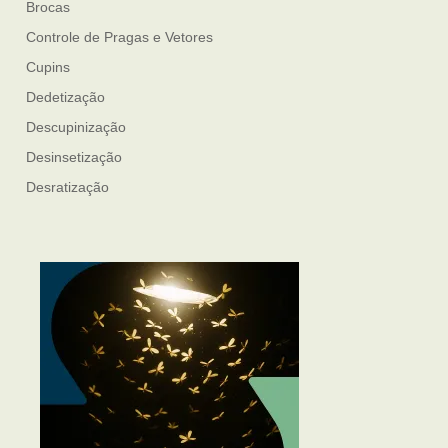
Brocas
Controle de Pragas e Vetores
Cupins
Dedetização
Descupinização
Desinsetização
Desratização
Formigas
Mosquito Mist
Mosquitos
Percevejo de Cama
Pulgas e Carrapatos
Ratos
Sanitização
Traças