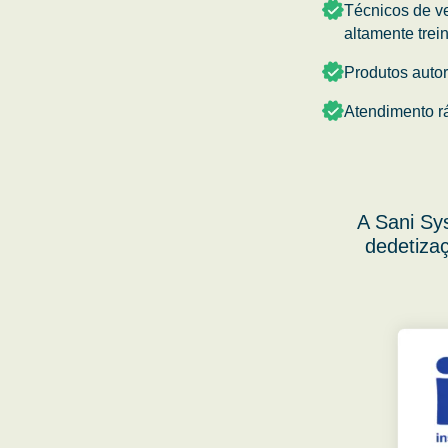
Técnicos de v
altamente trei
Produtos auto
Atendimento r
A Sani Sy
dedetizaç