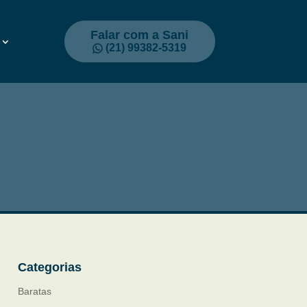
Falar com a Sani
(21) 99382-5319
Categorias
Baratas