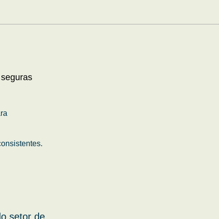
 seguras
ara
onsistentes.
o setor de