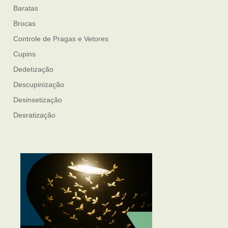
Baratas
Brocas
Controle de Pragas e Vetores
Cupins
Dedetização
Descupinização
Desinsetização
Desratização
Formigas
Mosquito Mist
Mosquitos
Percevejo de Cama
Pulgas e Carrapatos
Ratos
Sanitização