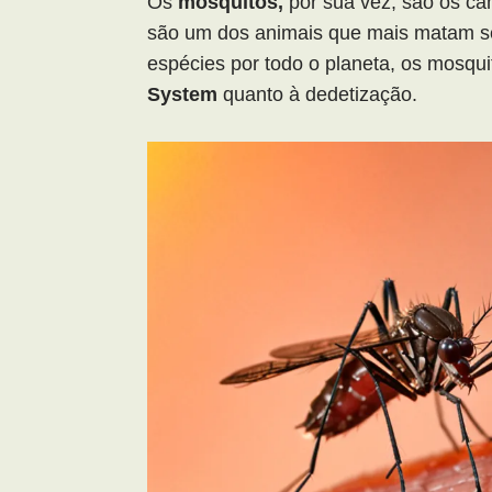
Os
mosquitos,
por sua vez, são os ca
são um dos animais que mais matam s
espécies por todo o planeta, os mosqu
System
quanto à dedetização.