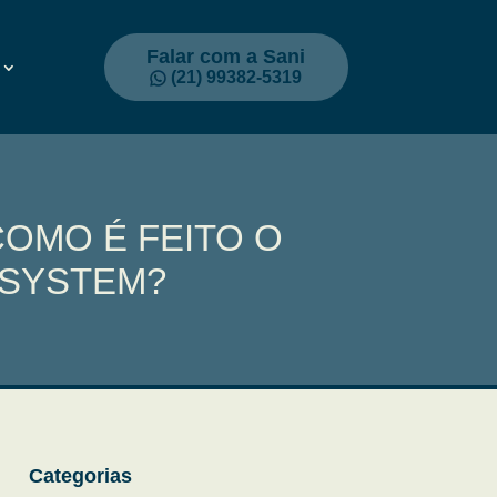
Falar com a Sani
(21) 99382-5319
OMO É FEITO O
 SYSTEM?
Categorias