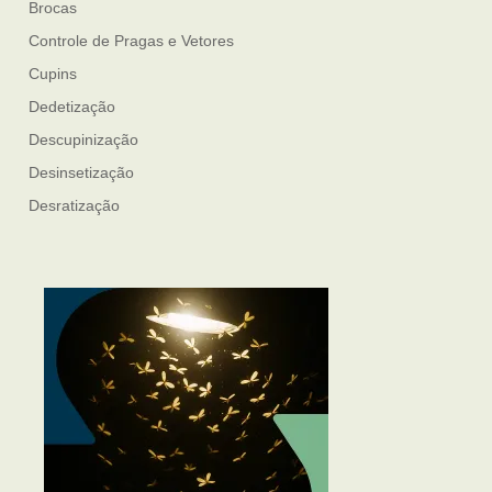
Brocas
Controle de Pragas e Vetores
Cupins
Dedetização
Descupinização
Desinsetização
Desratização
Formigas
Mosquito Mist
Mosquitos
Percevejo de Cama
Pulgas e Carrapatos
Ratos
Sanitização
Traças