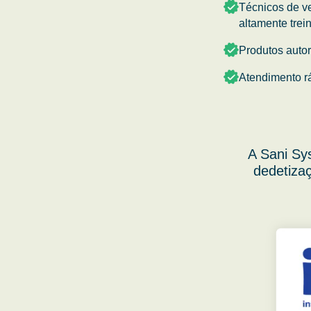
Técnicos de v
altamente trei
Produtos auto
Atendimento r
A Sani Sy
dedetizaç