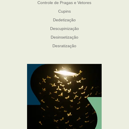
Controle de Pragas e Vetores
Cupins
Dedetização
Descupinização
Desinsetização
Desratização
Formigas
Mosquito Mist
Mosquitos
Percevejo de Cama
Pulgas e Carrapatos
Ratos
Sanitização
Traças