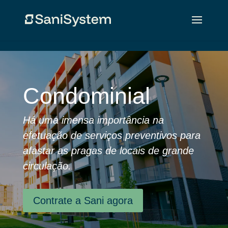
Condominial
Há uma imensa importância na
efetuação de serviços preventivos para
afastar as pragas de locais de grande
circulação.
Contrate a Sani agora