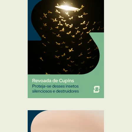
Mosquitos
Percevejo de Cama
Pulgas e Carrapatos
Ratos
Sanitização
Traças