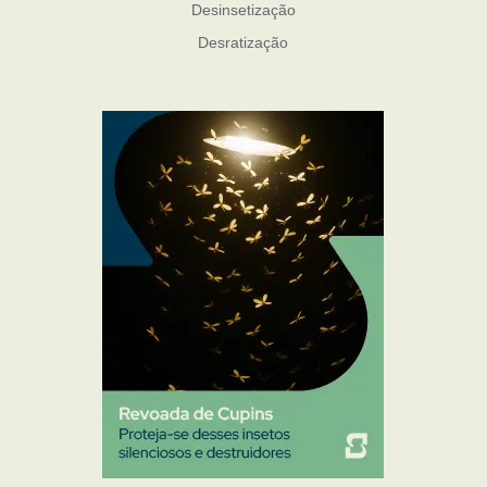
Desinsetização
Desratização
Formigas
Mosquito Mist
Mosquitos
Percevejo de Cama
Pulgas e Carrapatos
Ratos
Sanitização
Traças