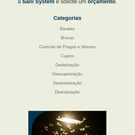
a
Sani System
e solicite um
orçamento
.
Categorias
Baratas
Brocas
Controle de Pragas e Vetores
Cupins
Dedetização
Descupinização
Desinsetização
Desratização
Formigas
Mosquito Mist
Mosquitos
Percevejo de Cama