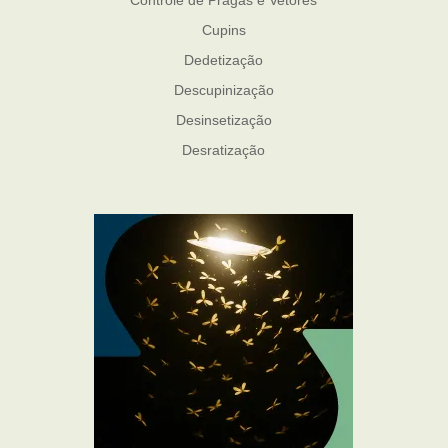
Controle de Pragas e Vetores
Cupins
Dedetização
Descupinização
Desinsetização
Desratização
Formigas
Mosquito Mist
Mosquitos
Percevejo de Cama
Pulgas e Carrapatos
Ratos
Sanitização
Traças