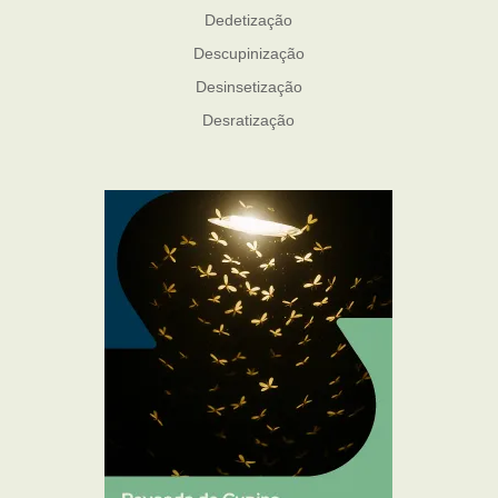
Dedetização
Descupinização
Desinsetização
Desratização
Formigas
Mosquito Mist
Mosquitos
Percevejo de Cama
Pulgas e Carrapatos
Ratos
Sanitização
Traças