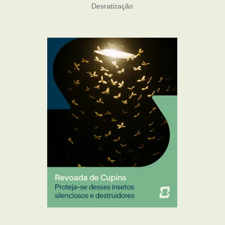
Desratização
Formigas
Mosquito Mist
Mosquitos
Percevejo de Cama
Pulgas e Carrapatos
Ratos
Sanitização
Traças