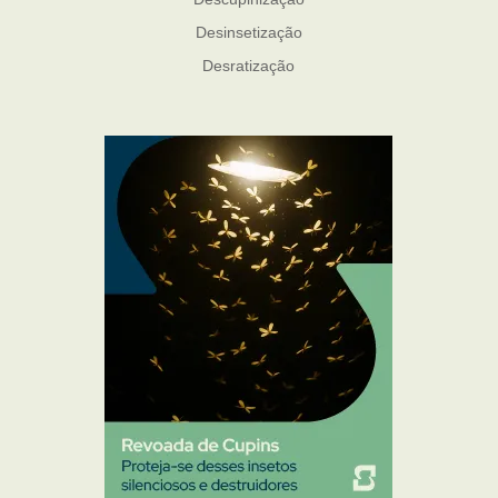
Desinsetização
Desratização
Formigas
Mosquito Mist
Mosquitos
Percevejo de Cama
Pulgas e Carrapatos
Ratos
Sanitização
Traças