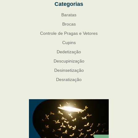
Categorias
Baratas
Brocas
Controle de Pragas e Vetores
Cupins
Dedetização
Descupinização
Desinsetização
Desratização
Formigas
Mosquito Mist
Mosquitos
Percevejo de Cama
Pulgas e Carrapatos
Ratos