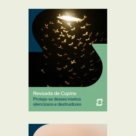
Mosquito Mist
Mosquitos
Percevejo de Cama
Pulgas e Carrapatos
Ratos
Sanitização
Traças