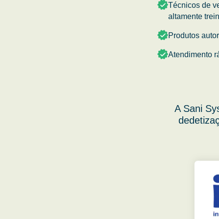
Técnicos de v
altamente trei
Produtos auto
Atendimento r
A Sani Sy
dedetizaç