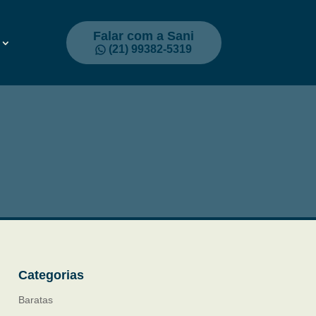
Falar com a Sani
(21) 99382-5319
Categorias
Baratas