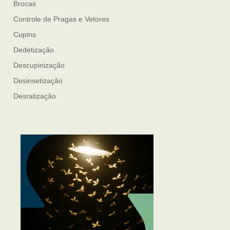
Brocas
Controle de Pragas e Vetores
Cupins
Dedetização
Descupinização
Desinsetização
Desratização
Formigas
Mosquito Mist
Mosquitos
Percevejo de Cama
Pulgas e Carrapatos
Ratos
Sanitização
Traças