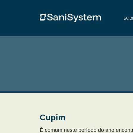
SOB
Cupim
É comum neste período do ano encont