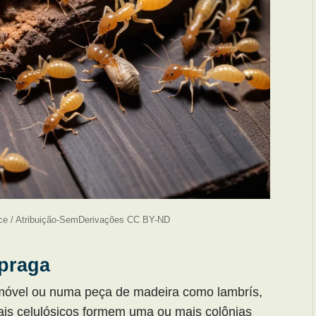
ce / Atribuição-SemDerivações CC BY-ND
 praga
 móvel ou numa peça de madeira como lambrís,
riais celulósicos formem uma ou mais colônias