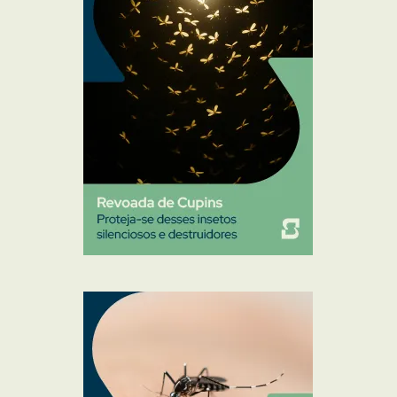
Percevejo de Cama
Pulgas e Carrapatos
Ratos
Sanitização
Traças