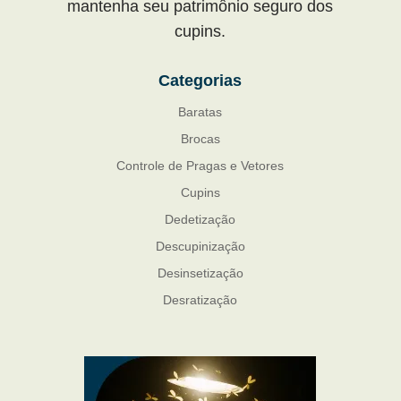
mantenha seu patrimônio seguro dos
cupins.
Categorias
Baratas
Brocas
Controle de Pragas e Vetores
Cupins
Dedetização
Descupinização
Desinsetização
Desratização
Formigas
Mosquito Mist
Mosquitos