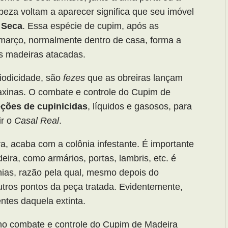
eza voltam a aparecer significa que seu imóvel
 Seca
. Essa espécie de cupim, após as
arço, normalmente dentro de casa, forma a
as madeiras atacadas.
iodicidade, são
fezes
que as obreiras lançam
faxinas. O combate e controle do Cupim de
eções de cupinicidas
, líquidos e gasosos, para
ir o
Casal Real
.
ra, acaba com a colônia infestante. É importante
a, como armários, portas, lambris, etc. é
ônias, razão pela qual, mesmo depois do
utros pontos da peça tratada. Evidentemente,
ntes daquela extinta.
o combate e controle do Cupim de Madeira