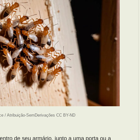
ce / Atribuição-SemDerivações CC BY-ND
entro de seu armário, junto a uma
porta ou a