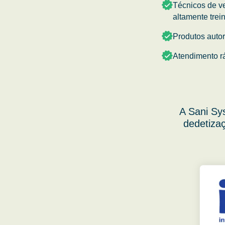
Técnicos de v
altamente trei
Produtos auto
Atendimento r
A Sani Sy
dedetizaç