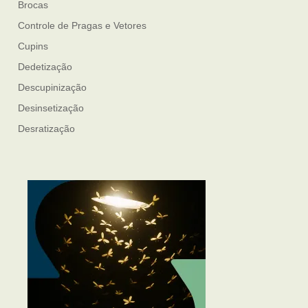
Brocas
Controle de Pragas e Vetores
Cupins
Dedetização
Descupinização
Desinsetização
Desratização
Formigas
Mosquito Mist
Mosquitos
Percevejo de Cama
Pulgas e Carrapatos
Ratos
Sanitização
Traças