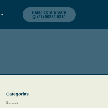
Falar com a Sani
(21) 99382-5319
Categorias
Baratas