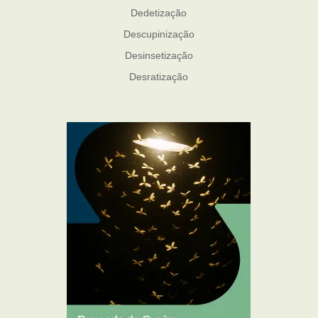
Dedetização
Descupinização
Desinsetização
Desratização
Formigas
Mosquito Mist
Mosquitos
Percevejo de Cama
Pulgas e Carrapatos
Ratos
Sanitização
Traças