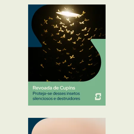
Mosquito Mist
Mosquitos
Percevejo de Cama
Pulgas e Carrapatos
Ratos
Sanitização
Traças