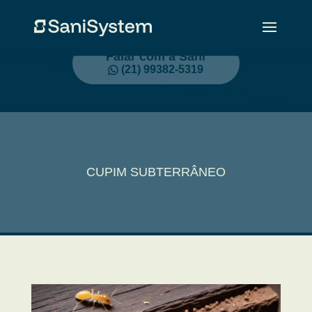
Falar com a Sani
(21) 99382-5319
CUPIM SUBTERRÂNEO