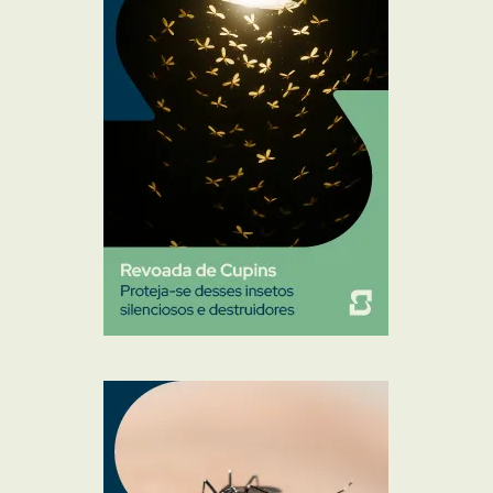
Percevejo de Cama
Pulgas e Carrapatos
Ratos
Sanitização
Traças