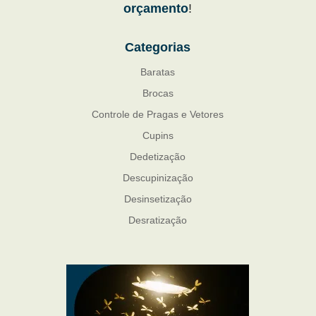
orçamento
!
Categorias
Baratas
Brocas
Controle de Pragas e Vetores
Cupins
Dedetização
Descupinização
Desinsetização
Desratização
Formigas
Mosquito Mist
Mosquitos
Percevejo de Cama