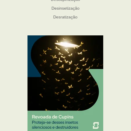
Desinsetização
Desratização
Formigas
Mosquito Mist
Mosquitos
Percevejo de Cama
Pulgas e Carrapatos
Ratos
Sanitização
Traças