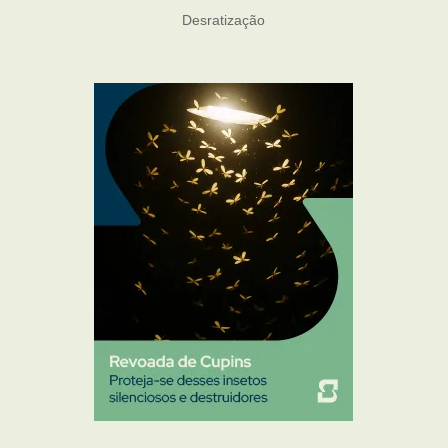
Desratização
Formigas
Mosquito Mist
Mosquitos
Percevejo de Cama
Pulgas e Carrapatos
Ratos
Sanitização
Traças