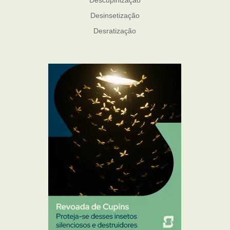
Descupinização
Desinsetização
Desratização
Formigas
Mosquito Mist
Mosquitos
Percevejo de Cama
Pulgas e Carrapatos
Ratos
Sanitização
Traças