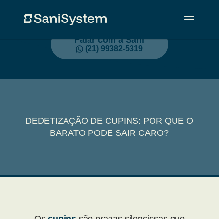
Falar com a Sani
(21) 99382-5319
DEDETIZAÇÃO DE CUPINS: POR QUE O
BARATO PODE SAIR CARO?
Os
cupins
são pragas silenciosas que