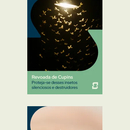
Mosquitos
Percevejo de Cama
Pulgas e Carrapatos
Ratos
Sanitização
Traças