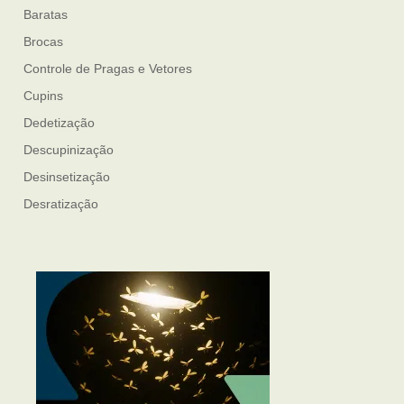
Baratas
Brocas
Controle de Pragas e Vetores
Cupins
Dedetização
Descupinização
Desinsetização
Desratização
Formigas
Mosquito Mist
Mosquitos
Percevejo de Cama
Pulgas e Carrapatos
Ratos
Sanitização