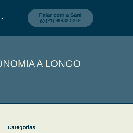
Falar com a Sani
(21) 99382-5319
ONOMIA A LONGO
Categorias