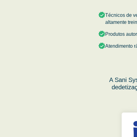
Técnicos de v
altamente trei
Produtos auto
Atendimento r
A Sani Sy
dedetizaç