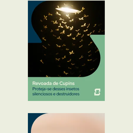
Mosquitos
Percevejo de Cama
Pulgas e Carrapatos
Ratos
Sanitização
Traças