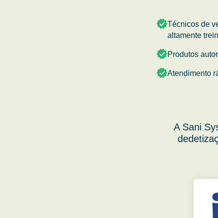
Técnicos de v
altamente trei
Produtos auto
Atendimento r
A Sani Sy
dedetizaç