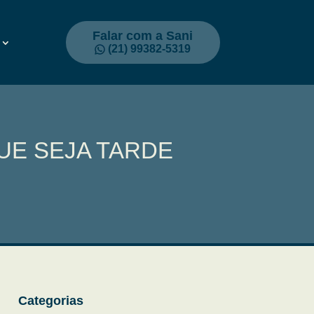
Falar com a Sani
(21) 99382-5319
UE SEJA TARDE
Categorias