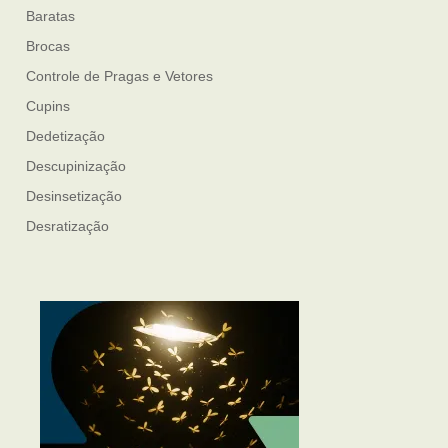
Baratas
Brocas
Controle de Pragas e Vetores
Cupins
Dedetização
Descupinização
Desinsetização
Desratização
Formigas
Mosquito Mist
Mosquitos
Percevejo de Cama
Pulgas e Carrapatos
Ratos
Sanitização