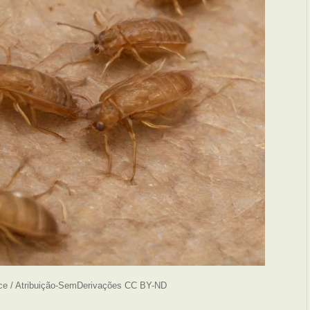
ce / Atribuição-SemDerivações CC BY-ND