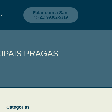
Falar com a Sani
(21) 99382-5319
IPAIS PRAGAS
O
Categorias