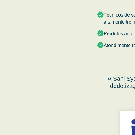
Técnicos de v
altamente trei
Produtos auto
Atendimento r
A Sani Sy
dedetizaç