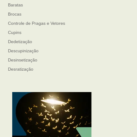
Baratas
Brocas
Controle de Pragas e Vetores
Cupins
Dedetização
Descupinização
Desinsetização
Desratização
Formigas
Mosquito Mist
Mosquitos
Percevejo de Cama
Pulgas e Carrapatos
Ratos
Sanitização