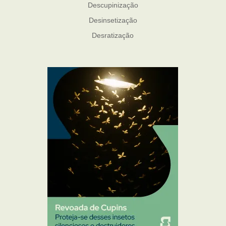
Descupinização
Desinsetização
Desratização
Formigas
Mosquito Mist
Mosquitos
Percevejo de Cama
Pulgas e Carrapatos
Ratos
Sanitização
Traças