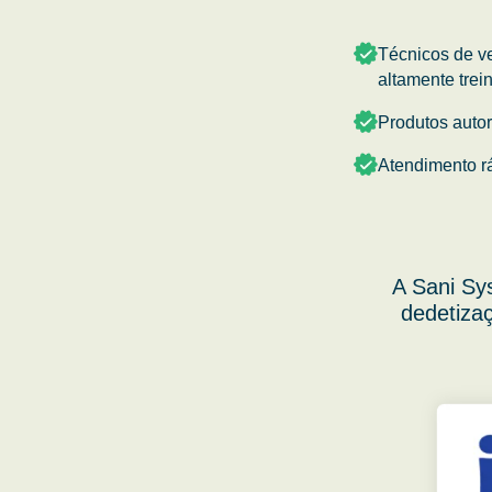
Técnicos de v
altamente trei
Produtos auto
Atendimento r
A Sani Sy
dedetizaç