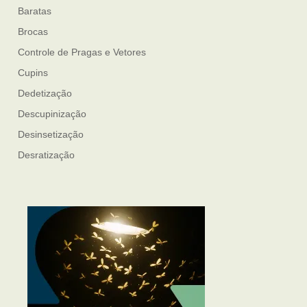
Baratas
Brocas
Controle de Pragas e Vetores
Cupins
Dedetização
Descupinização
Desinsetização
Desratização
Formigas
Mosquito Mist
Mosquitos
Percevejo de Cama
Pulgas e Carrapatos
Ratos
Sanitização