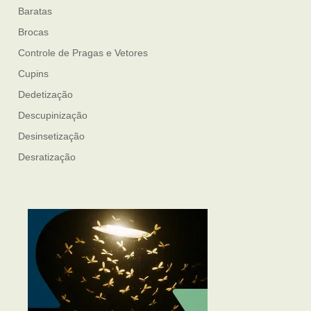
Baratas
Brocas
Controle de Pragas e Vetores
Cupins
Dedetização
Descupinização
Desinsetização
Desratização
Formigas
Mosquito Mist
Mosquitos
Percevejo de Cama
Pulgas e Carrapatos
Ratos
Sanitização