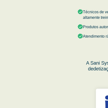
Técnicos de v
altamente trei
Produtos auto
Atendimento r
A Sani Sy
dedetizaç