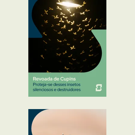
Mosquitos
Percevejo de Cama
Pulgas e Carrapatos
Ratos
Sanitização
Traças