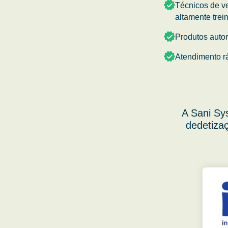
Técnicos de v
altamente trei
Produtos auto
Atendimento r
A Sani Sy
dedetizaç