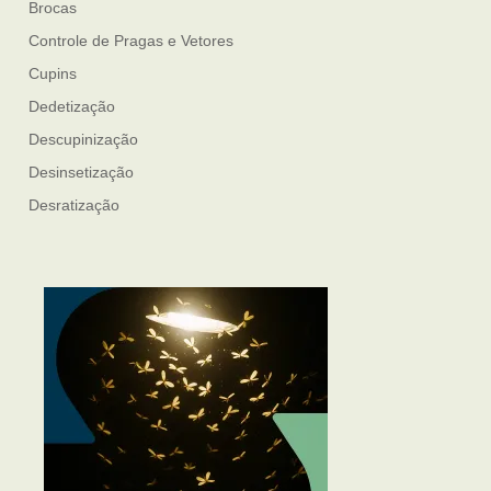
Brocas
Controle de Pragas e Vetores
Cupins
Dedetização
Descupinização
Desinsetização
Desratização
Formigas
Mosquito Mist
Mosquitos
Percevejo de Cama
Pulgas e Carrapatos
Ratos
Sanitização
Traças