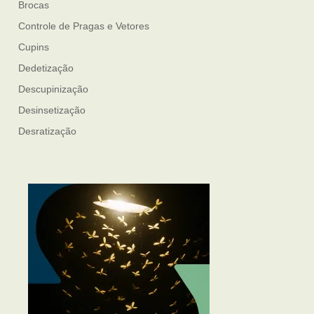
Brocas
Controle de Pragas e Vetores
Cupins
Dedetização
Descupinização
Desinsetização
Desratização
Formigas
Mosquito Mist
Mosquitos
Percevejo de Cama
Pulgas e Carrapatos
Ratos
Sanitização
Traças