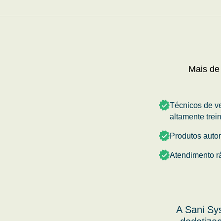
Mais de
Técnicos de v
altamente trei
Produtos auto
Atendimento r
A Sani Sy