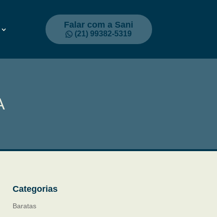
Falar com a Sani
(21) 99382-5319
A
Categorias
Baratas