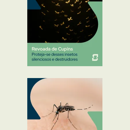
Ratos
Sanitização
Traças