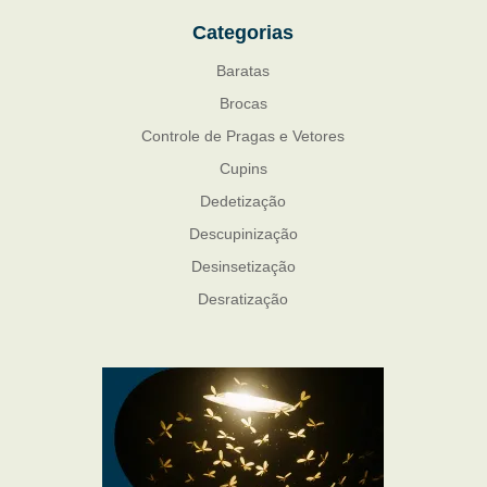
Categorias
Baratas
Brocas
Controle de Pragas e Vetores
Cupins
Dedetização
Descupinização
Desinsetização
Desratização
Formigas
Mosquito Mist
Mosquitos
Percevejo de Cama
Pulgas e Carrapatos