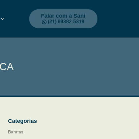
Falar com a Sani
(21) 99382-5319
ECA
Categorias
Baratas