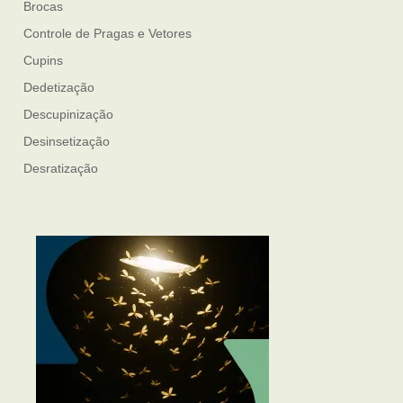
Brocas
Controle de Pragas e Vetores
Cupins
Dedetização
Descupinização
Desinsetização
Desratização
Formigas
Mosquito Mist
Mosquitos
Percevejo de Cama
Pulgas e Carrapatos
Ratos
Sanitização
Traças