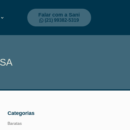
Falar com a Sani
(21) 99382-5319
OSA
Categorias
Baratas