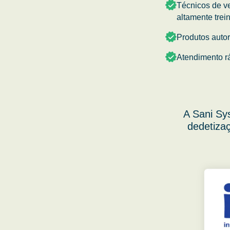
Técnicos de v
altamente trei
Produtos auto
Atendimento r
A Sani Sy
dedetizaç