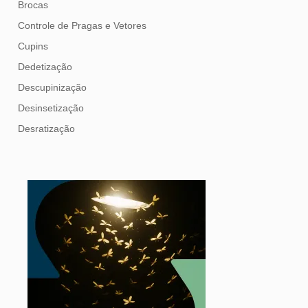
Brocas
Controle de Pragas e Vetores
Cupins
Dedetização
Descupinização
Desinsetização
Desratização
Formigas
Mosquito Mist
Mosquitos
Percevejo de Cama
Pulgas e Carrapatos
Ratos
Sanitização
Traças