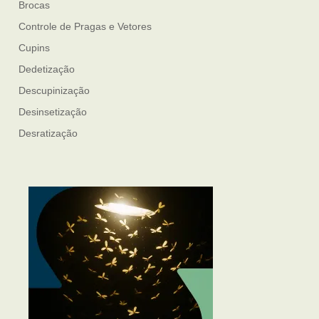
Brocas
Controle de Pragas e Vetores
Cupins
Dedetização
Descupinização
Desinsetização
Desratização
Formigas
Mosquito Mist
Mosquitos
Percevejo de Cama
Pulgas e Carrapatos
Ratos
Sanitização
Traças