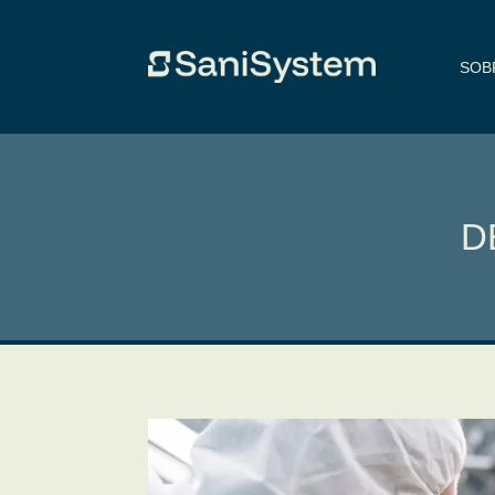
SOB
D