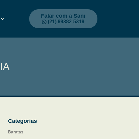
Falar com a Sani
(21) 99382-5319
IA
Categorias
Baratas