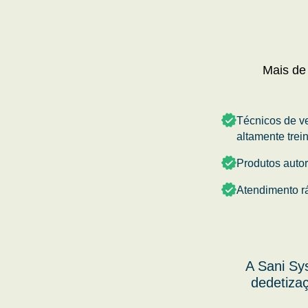
Mais de
Técnicos de v
altamente trei
Produtos auto
Atendimento r
A Sani Sy
dedetizaç