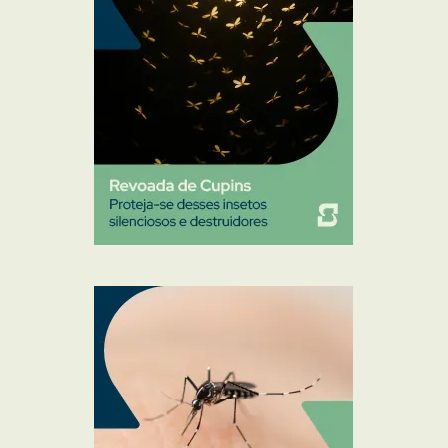
Ratos
Sanitização
Traças