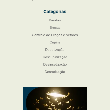
Categorias
Baratas
Brocas
Controle de Pragas e Vetores
Cupins
Dedetização
Descupinização
Desinsetização
Desratização
Formigas
Mosquito Mist
Mosquitos
Percevejo de Cama
Pulgas e Carrapatos