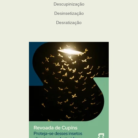
Descupinização
Desinsetização
Desratização
Formigas
Mosquito Mist
Mosquitos
Percevejo de Cama
Pulgas e Carrapatos
Ratos
Sanitização
Traças