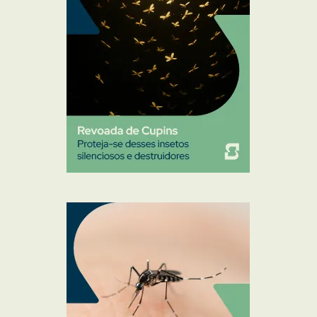
Ratos
Sanitização
Traças