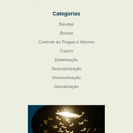
Categorias
Baratas
Brocas
Controle de Pragas e Vetores
Cupins
Dedetização
Descupinização
Desinsetização
Desratização
Formigas
Mosquito Mist
Mosquitos
Percevejo de Cama
Pulgas e Carrapatos