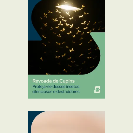
Mosquitos
Percevejo de Cama
Pulgas e Carrapatos
Ratos
Sanitização
Traças