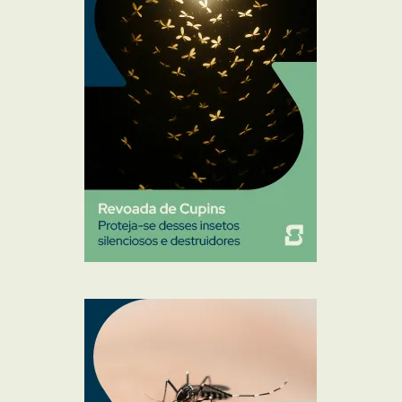
Percevejo de Cama
Pulgas e Carrapatos
Ratos
Sanitização
Traças