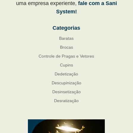
uma empresa experiente,
fale com a Sani
System!
Categorias
Baratas
Brocas
Controle de Pragas e Vetores
Cupins
Dedetização
Descupinização
Desinsetização
Desratização
Formigas
Mosquito Mist
Mosquitos